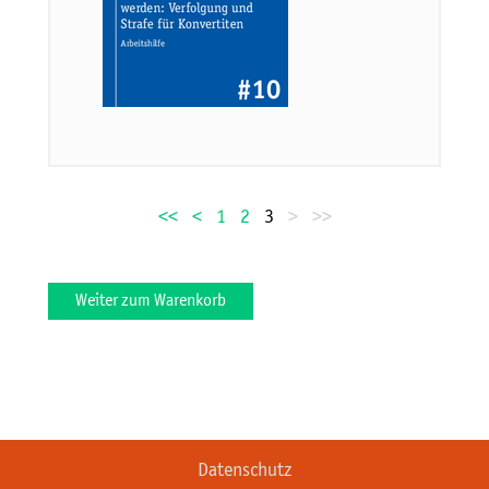
<<
<
1
2
3
>
>>
Weiter zum Warenkorb
Datenschutz